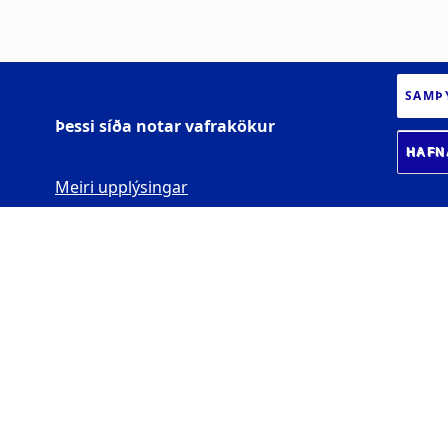
SAMÞ
Þessi síða notar vafrakökur
HAFN
Meiri upplýsingar
HÁSKÓLI ÍSLANDS
Siðfræðistofnun
Sæmundargata 2