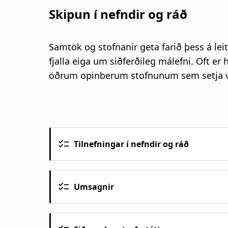
Skipun í nefndir og ráð
Samtök og stofnanir geta farið þess á leit
fjalla eiga um siðferðileg málefni. Oft 
öðrum opinberum stofnunum sem setja vil
Tilnefningar í nefndir og ráð
Umsagnir