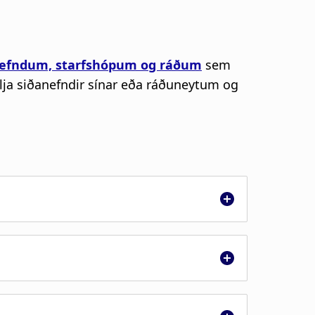
efndum, starfshópum og ráðum
sem
ilja siðanefndir sínar eða ráðuneytum og