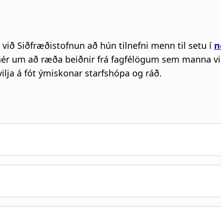
 við Siðfræðistofnun að hún tilnefni menn til setu í
n
er hér um að ræða beiðnir frá fagfélögum sem manna v
ja á fót ýmiskonar starfshópa og ráð.