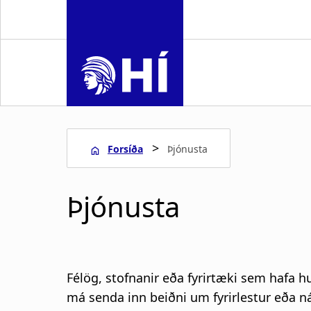
S
k
i
p
t
o
m
a
>
Forsíða
Þjónusta
i
n
L
c
Þjónusta
o
e
n
t
i
e
n
ð
Félög, stofnanir eða fyrirtæki sem hafa h
t
má senda inn beiðni um fyrirlestur eða 