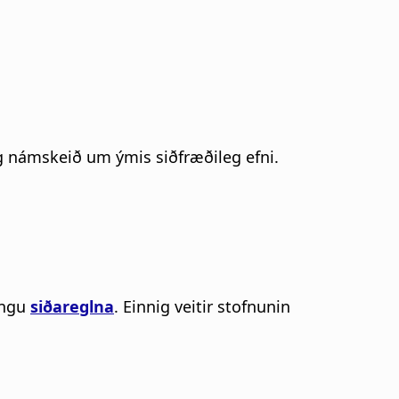
og námskeið um ýmis siðfræðileg efni.
ingu
siðareglna
. Einnig veitir stofnunin