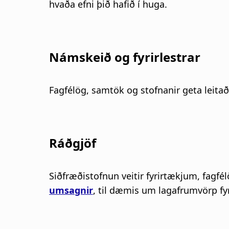
s
hvaða efni þið hafið í huga.
a
g
Námskeið og fyrirlestrar
n
Fagfélög, samtök og stofnanir geta leitað
a
r
Ráðgjöf
s
l
Siðfræðistofnun veitir fyrirtækjum, fagf
umsagnir
, til dæmis um lagafrumvörp fyr
ó
ð