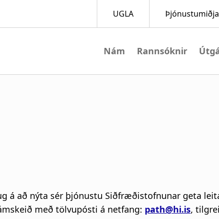
Nám
Rannsóknir
M
a
i
n
n
a
ug á að nýta sér þjónustu Siðfræðistofnunar geta leit
v
námskeið með tölvupósti á netfang:
path@hi.is
, tilg