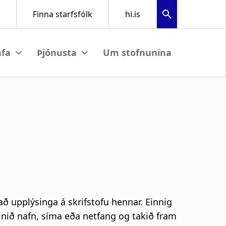
Um stofnunina
View submenu
View submenu
að upplýsinga á skrifstofu hennar. Einnig
reinið nafn, síma eða netfang og takið fram