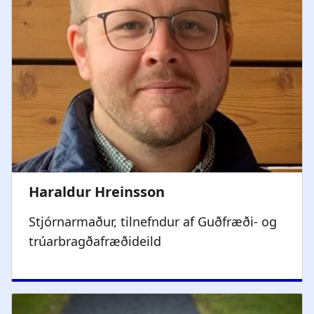
Stjórnarmaður, tilnefndur af Guðfræði- og
trúarbragðafræðideild