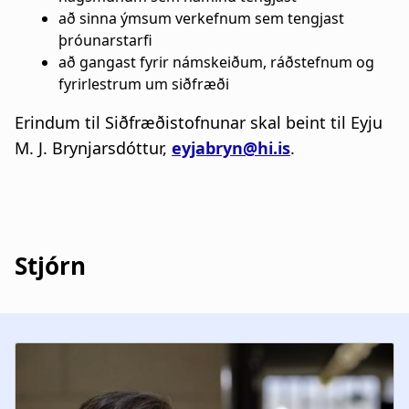
að sinna ýmsum verkefnum sem tengjast
þróunarstarfi
að gangast fyrir námskeiðum, ráðstefnum og
fyrirlestrum um siðfræði
Erindum til Siðfræðistofnunar skal beint til Eyju
M. J. Brynjarsdóttur,
eyjabryn@hi.is
.
Stjórn