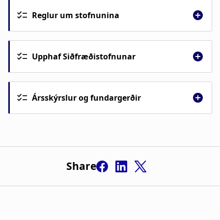
Reglur um stofnunina
Reglur um stofnunina
Upphaf Siðfræðistofnunar
Ársskýrslur og fundargerðir
Share
Skýrsla um starfsemi 2022
Skýrsla um starfsemi 2021
Skýrsla um starfsemi 2020
Skýrsla um starfsemi 2019