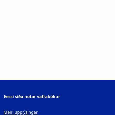
Fundargerð, 16. desember
Fundargerð, 26. maí
Fundargerð, 12. nóvember
Fundargerð, 19. október
Fundargerð, 19. september
Fundargerð, 8. janúar
Þessi síða notar vafrakökur
Meiri upplýsingar