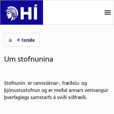
S
k
i
p
M
t
o
a
←
Forsíða
m
i
L
a
i
Um stofnunina
n
e
n
n
c
i
o
a
ð
n
Stofnunin er rannsóknar-, fræðslu- og
t
v
s
þjónustustofnun og er meðal annars vettvangur
e
þverfaglegs samstarfs á sviði siðfræði.
i
a
n
t
g
g