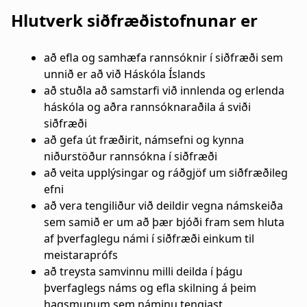
a
n
Hlutverk siðfræðistofnunar er
t
a
að efla og samhæfa rannsóknir í siðfræði sem
i
r
unnið er að við Háskóla Íslands
o
s
að stuðla að samstarfi við innlenda og erlenda
háskóla og aðra rannsóknaraðila á sviði
n
l
siðfræði
að gefa út fræðirit, námsefni og kynna
ó
niðurstöður rannsókna í siðfræði
ð
að veita upplýsingar og ráðgjöf um siðfræðileg
efni
að vera tengiliður við deildir vegna námskeiða
sem samið er um að þær bjóði fram sem hluta
af þverfaglegu námi í siðfræði einkum til
meistaraprófs
að treysta samvinnu milli deilda í þágu
þverfaglegs náms og efla skilning á þeim
hagsmunum sem náminu tengjast