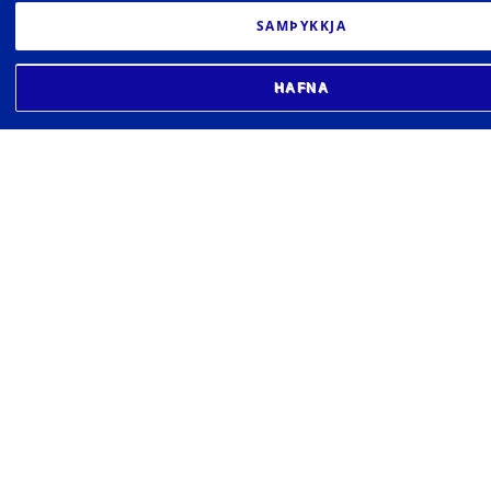
SAMÞYKKJA
HAFNA
HÁSKÓLI ÍSLANDS
Siðfræðistofnun
Sæmundargata 2 102 Reykjavík